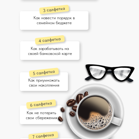
3 салфетка
Как навести порядок в
семейном бюджете
4 салфетка
Как зарабатывать на
своей банковской карте
5 салфетка
Как приумножать
свои накопления
6 салфетка
Как не потерять
свои сбережения
7 салфетка